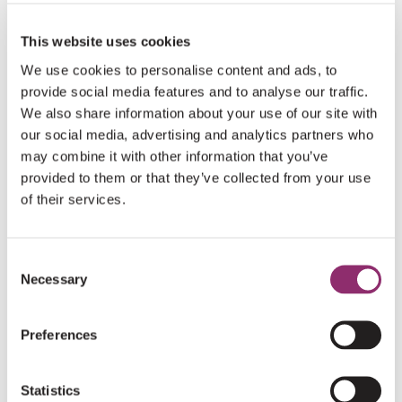
LEES HET HELE ARTIKEL
forum.lama2.com en sluit je ook aan! Omdat
This website uses cookies
LAMA2 een zeldzame aandoening is, is onze
We use cookies to personalise content and ads, to
gemeenschap verspreid over vele landen.
provide social media features and to analyse our traffic.
Waardevolle kennis, ervaringen en
We also share information about your use of our site with
onderzoeksupdates zijn daardoor vaak versnipperd.
our social media, advertising and analytics partners who
Dit…
may combine it with other information that you’ve
provided to them or that they’ve collected from your use
of their services.
Consent
Necessary
Selection
Preferences
Statistics
NIEUWS