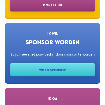
DONEER NU
IK WIL
SPONSOR WORDEN
Strijd mee met jouw bedrijf door sponsor te worden
WORD SPONSOR
IK GA