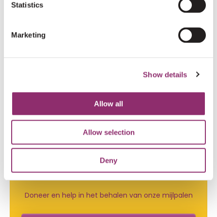
Statistics
Een actie opzetten, groot of klein. Donateur en daarmee
één van onze strijders worden of een partnership
Marketing
aangaan. Je kunt Voor Sara steunen op de manier die
voor jou het beste past. Door ons op jouw eigen manier te
helpen, komen we steeds dichterbij ons doel: een
Show details
behandeling voor zeldzame spierziekten. Strijd jij mee Voor
Sara? Bekijk hiernaast hoe jij ons naar onze volgende
Allow all
mijlpaal kunt helpen.
Allow selection
IK WIL
Deny
EEN BEDRAG DONEREN
Doneer en help in het behalen van onze mijlpalen