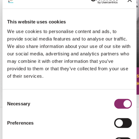
This website uses cookies
We use cookies to personalise content and ads, to
provide social media features and to analyse our traffic.
VEILING
We also share information about your use of our site with
BEELD ‘MUSIC’ VAN ROGIER
our social media, advertising and analytics partners who
RUYS
may combine it with other information that you’ve
provided to them or that they’ve collected from your use
€200
of their services.
STARTBOD
€1.100
HOOGSTE BOD
Consent
Necessary
Selection
WAT JIJ KUNT DOEN OM
ONS
Preferences
TE HELPEN
?