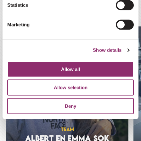
DIT ZIJN ONZE
Statistics
STRIJDERS
Marketing
Show details
Allow all
Allow selection
Deny
TEAM
ALBERT EN EMMA SOK