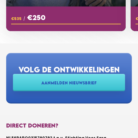
€250
€535
/
VOLG DE ONTWIKKELINGEN
AANMELDEN NIEUWSBRIEF
DIRECT DONEREN?
NL56RABO0315790792 t.n.v. Stichting Voor Sara