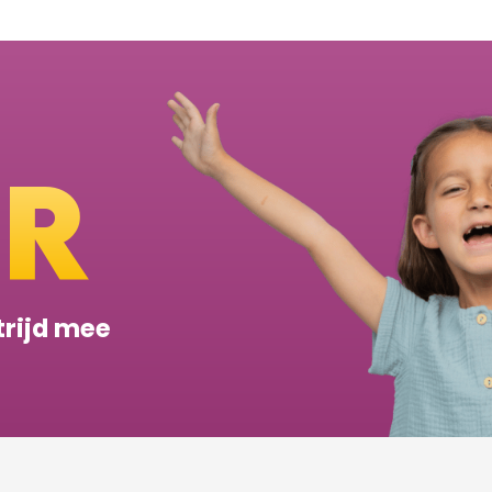
ER
trijd mee