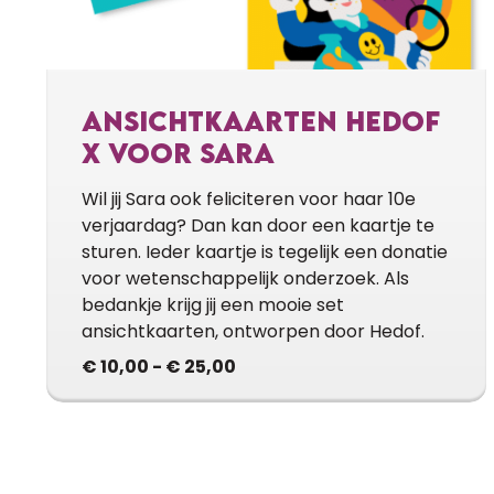
ANSICHTKAARTEN HEDOF
X VOOR SARA
Wil jij Sara ook feliciteren voor haar 10e
verjaardag? Dan kan door een kaartje te
sturen. Ieder kaartje is tegelijk een donatie
voor wetenschappelijk onderzoek. Als
bedankje krijg jij een mooie set
ansichtkaarten, ontworpen door Hedof.
PRIJSKLASSE:
€
10,00
-
€
25,00
€ 10,00
TOT
€ 25,00