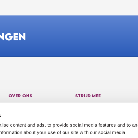
INGEN
OVER ONS
STRIJD MEE
Over ons
Doneren
s
Resultaten
Webshop
ise content and ads, to provide social media features and to an
Verantwoording
Nalatenschap
information about your use of our site with our social media,
Veelgestelde vragen
Rico Verhoeven