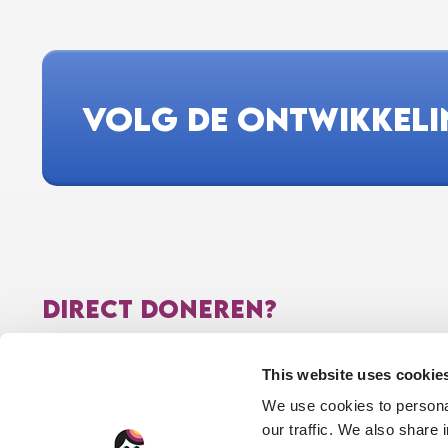
VOLG DE ONTWIKKEL
DIRECT DONEREN?
NL56RABO0315790792 t.n.v. Stichting Voor Sara
This website uses cookie
Stichting Voor Sara heeft het CBF-keurmerk voor
We use cookies to personal
goede doelen en is aangemerkt als “algemeen nut
our traffic. We also share 
beogende instelling” (ANBI). Dankzij deze ANBI-status