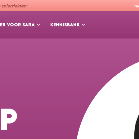
spierziekten”
N
ER VOOR SARA
KENNISBANK
P